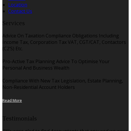
Location
Contact Us
Services
Advice On Taxation Compliance Obligations Including
Income Tax, Corporation Tax VAT, CGT/CAT, Contactors
(C2’S) Etc.
Pro-Active Tax Planning Advice To Optimise Your
Personal And Business Wealth
Compliance With New Tax Legislation, Estate Planning,
Non-Residential Account Holders
Read More
Testimonials