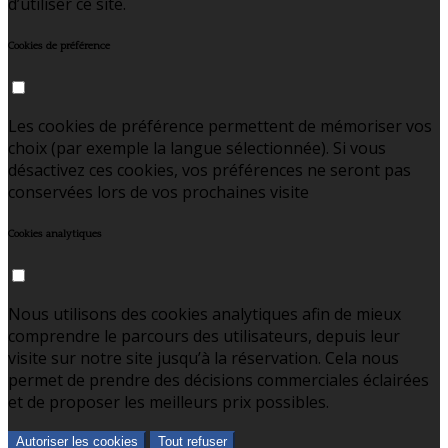
d’utiliser ce site.
Cookies de préférence
Les cookies de préférence permettent de mémoriser vos
choix (par exemple la langue sélectionnée). Si vous
désactivez ces cookies, vos préférences ne seront pas
conservées lors de vos prochaines visite
Cookies analytiques
Nous utilisons des cookies analytiques afin de mieux
comprendre le parcours des utilisateurs, depuis leur
visite sur notre site jusqu’à la réservation. Cela nous
permet de prendre des décisions commerciales éclairées
et de proposer les meilleurs prix possibles.
Autoriser les cookies
Tout refuser