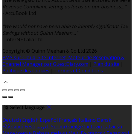
"We were glad to find Accountants that ensured we were
Revenue Compliant, letting us focus on our business..."
- AccuBook Ltd
"We would not have been able to identify significant Tax
Savings without Quinn Meehan..."
- InterNETalia Ltd
Copyright ©
Quinn Meehan & Co Ltd 2026
PMS sur Cloud, Site Internet, Moteur de Réservation &
Channel Manager par GuestDiary.com
|
Plan du site
|
Politique des cookies
|
Termes et Conditions
Select language
Deutsch
English
Español
Français
Italiano
Dansk
Ελληνικά
Eesti
العربية
Suomi
Gaeilge
Lietuvių
Latviešu
Македонски
Bahasa melayu
Malti
Български
Беларускі