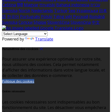
Čeština
हिंदी
Magyar
Hrvatski
Bahasa indonesia
עברית
Íslenska
Norsk
Nederlands
Türkçe
ไทย
Українська
日本
語
한국어
Português
Polski
Tiếng việt
Русский
Română
Svenska
Српски
Shqipe
Slovenščina
Slovenčina
中文
Powered by
Translate
Paramètres des cookies
Pour assurer une expérience optimale sur notre site,
nous utilisons des cookies. Cela permet notamment
d'afficher des informations dans votre langue locale, et
de collecter des données e-commerce.
Politique des cookies
Cookies nécessaires
Les cookies nécessaires sont indispensables au bon
fonctionnement du site. Les désactiver vous empêchera