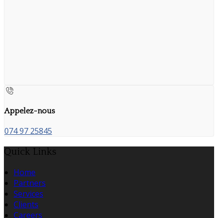
Appelez-nous
074 97 25845
Quick Links
Home
Partners
Services
Clients
Careers